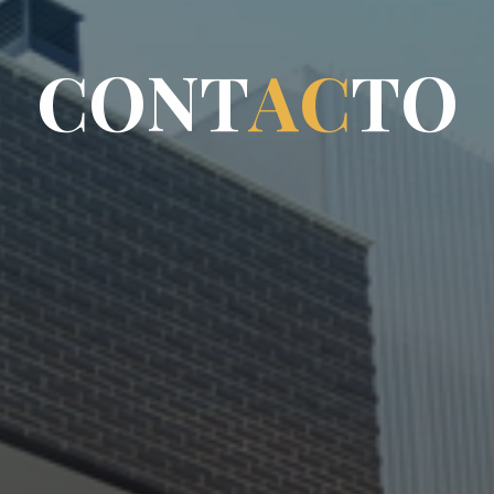
C
O
N
T
A
C
T
O